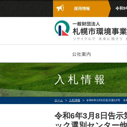
令和
採用情報
入札情報
ホーム
入札情報
令和6年3月8日告示第23号 
令和6年3月8日告示
ック選別センター他