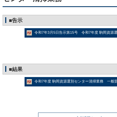
■告示
令和7年3月5日告示第15号 令和7年度 駒岡資
■結果
令和7年度 駒岡資源選別センター清掃業務 一般