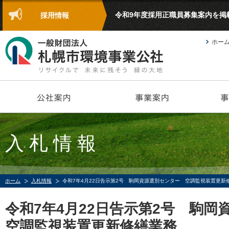
令和9年度採用正職員募集案内を掲
採用情報
ホー
入札情報
ホーム
入札情報
令和7年4月22日告示第2号 駒岡資源選別センター 空調監視装置更新
令和7年4月22日告示第2号 駒
空調監視装置更新修繕業務