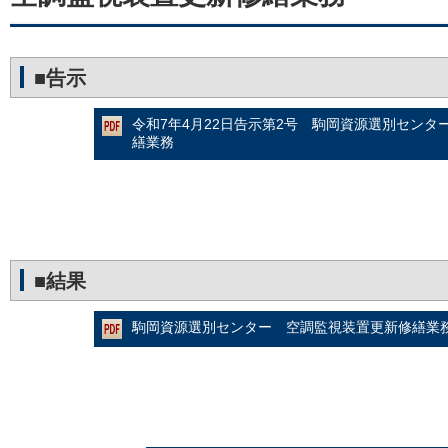
■告示
令和7年4月22日告示第2号 駒岡資源選別センタ
繕業務
■結果
駒岡資源選別センター 空調監視装置更新修繕業