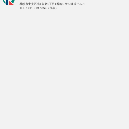
札幌市中央区北1条東1丁目4番地1
サン経成ビル7F
TEL：011-219-5353（代表）