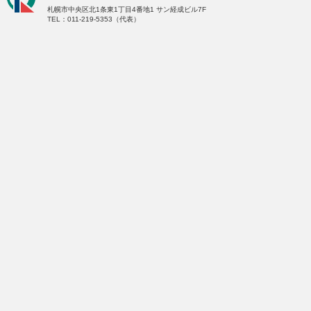
札幌市中央区北1条東1丁目4番地1
サン経成ビル7F
TEL：011-219-5353（代表）