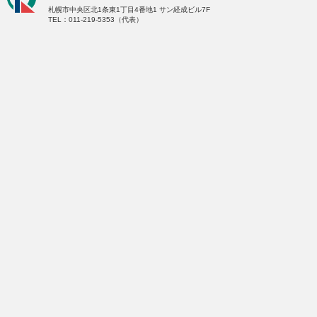
札幌市中央区北1条東1丁目4番地1
サン経成ビル7F
TEL：011-219-5353（代表）