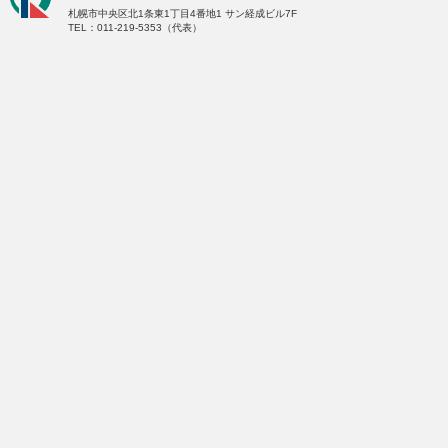
札幌市中央区北1条東1丁目4番地1
サン経成ビル7F
TEL：011-219-5353（代表）