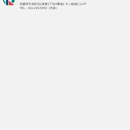
札幌市中央区北1条東1丁目4番地1
サン経成ビル7F
TEL：011-219-5353（代表）