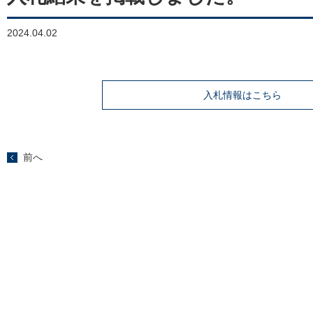
2024.04.02
入札情報はこちら
前へ