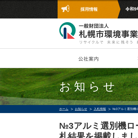
令和
採用情報
お知らせ
ホーム
お知らせ
入札情報
№3アルミ選別機
№3アルミ選別機ロ
札結果を掲載しま