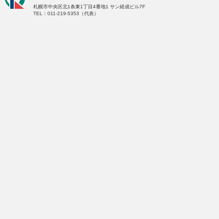
札幌市中央区北1条東1丁目4番地1
サン経成ビル7F
TEL：011-219-5353（代表）